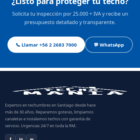
¿Listo para proteger tu techo?
Solicita tu inspección por 25.000 + IVA y recibe un
presupuesto detallado y transparente.
📞 Llamar +56 2 2683 7000
💬 WhatsApp
Expertos en techumbres en Santiago desde hace
más de 30 años. Reparamos goteras, limpiamos
canaletas e instalamos techos con garantía de
servicio. Urgencias 24/7 en toda la RM.
f
ig
w