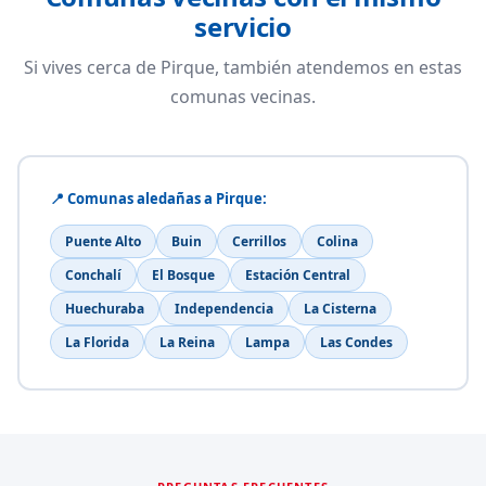
servicio
Si vives cerca de Pirque, también atendemos en estas
comunas vecinas.
📍 Comunas aledañas a Pirque:
Puente Alto
Buin
Cerrillos
Colina
Conchalí
El Bosque
Estación Central
Huechuraba
Independencia
La Cisterna
La Florida
La Reina
Lampa
Las Condes