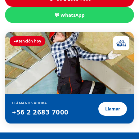
💬 WhatsApp
●
Atención hoy
LLÁMANOS AHORA
Llamar
+56 2 2683 7000