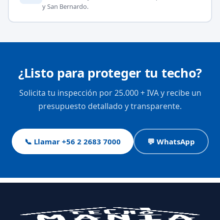
y San Bernardo.
¿Listo para proteger tu techo?
Solicita tu inspección por 25.000 + IVA y recibe un
presupuesto detallado y transparente.
📞 Llamar +56 2 2683 7000
💬 WhatsApp