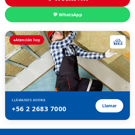
💬 WhatsApp
●
Atención hoy
LLÁMANOS AHORA
Llamar
+56 2 2683 7000