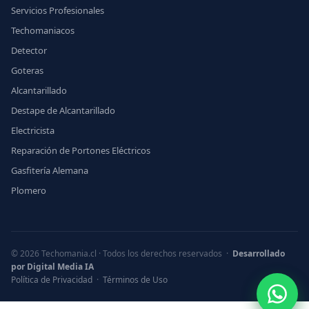
Servicios Profesionales
Techomaniacos
Detector
Goteras
Alcantarillado
Destape de Alcantarillado
Electricista
Reparación de Portones Eléctricos
Gasfitería Alemana
Plomero
© 2026 Techomania.cl · Todos los derechos reservados ·
Desarrollado
por Digital Media IA
Política de Privacidad
·
Términos de Uso
What