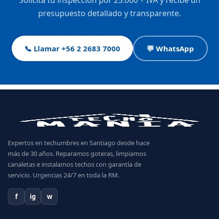
Solicita tu inspección por 25.000 + IVA y recibe un
presupuesto detallado y transparente.
📞 Llamar +56 2 2683 7000
💬 WhatsApp
Expertos en techumbres en Santiago desde hace
más de 30 años. Reparamos goteras, limpiamos
canaletas e instalamos techos con garantía de
servicio. Urgencias 24/7 en toda la RM.
f
ig
w