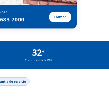
HORA
Llamar
2683 7000
32
+
Comunas de la RM
rantía de servicio