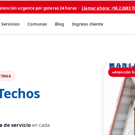
Atención urgente por goteras 24 horas ·
Llamar ahora: +56 2 2683 7
Servicios
Comunas
Blog
Ingreso cliente
●
Atención h
ITANA
 Techos
a de servicio
en cada