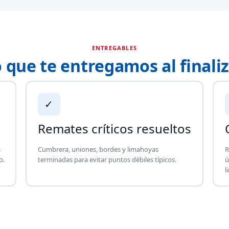
ENTREGABLES
 que te entregamos al finali
✓
Remates críticos resueltos
s
Cumbrera, uniones, bordes y limahoyas
R
o.
terminadas para evitar puntos débiles típicos.
ú
l