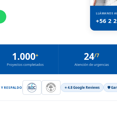
LLÁMANOS A
+56 2 
1.000
24
+
/7
Proyectos completados
Atención de urgencias
⭐ 4.8 Google Reviews
🛡 Ga
 Y RESPALDO