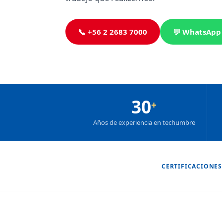
📞 +56 2 2683 7000
💬 WhatsApp
30
+
Años de experiencia en techumbre
CERTIFICACIONES