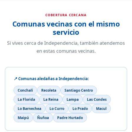
COBERTURA CERCANA
Comunas vecinas con el mismo
servicio
Si vives cerca de Independencia, también atendemos
en estas comunas vecinas.
📍 Comunas aledañas a Independencia:
Conchalí
Recoleta
Santiago Centro
La Florida
La Reina
Lampa
Las Condes
Lo Barnechea
Lo Curro
Lo Prado
Macul
Maipú
Ñuñoa
Padre Hurtado