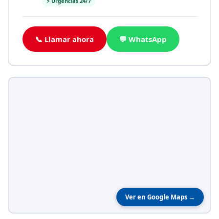
⚡ Urgencias 24/7
📞 Llamar ahora
💬 WhatsApp
Ver en Google Maps →