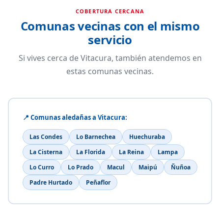
COBERTURA CERCANA
Comunas vecinas con el mismo
servicio
Si vives cerca de Vitacura, también atendemos en
estas comunas vecinas.
📍 Comunas aledañas a Vitacura:
Las Condes
Lo Barnechea
Huechuraba
La Cisterna
La Florida
La Reina
Lampa
Lo Curro
Lo Prado
Macul
Maipú
Ñuñoa
Padre Hurtado
Peñaflor