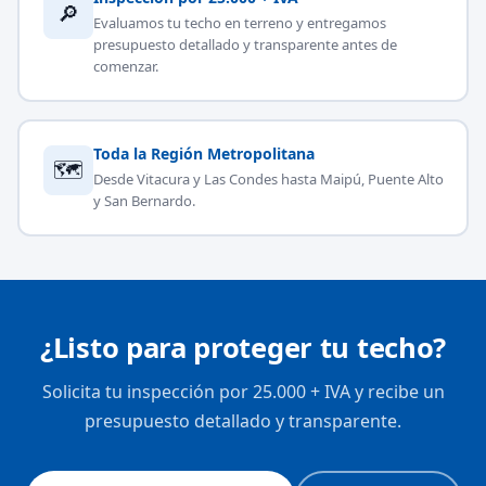
🔎
Evaluamos tu techo en terreno y entregamos
presupuesto detallado y transparente antes de
comenzar.
Toda la Región Metropolitana
🗺
Desde Vitacura y Las Condes hasta Maipú, Puente Alto
y San Bernardo.
¿Listo para proteger tu techo?
Solicita tu inspección por 25.000 + IVA y recibe un
presupuesto detallado y transparente.