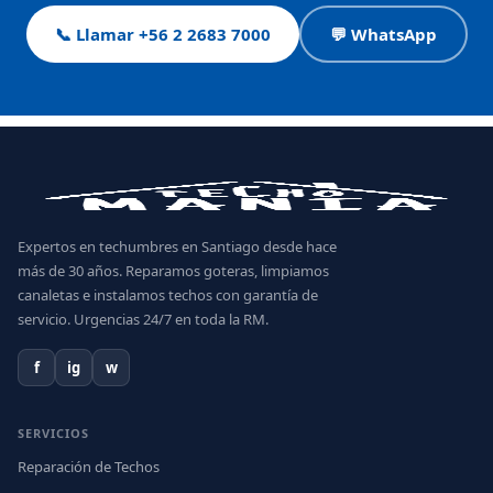
📞 Llamar +56 2 2683 7000
💬 WhatsApp
Expertos en techumbres en Santiago desde hace
más de 30 años. Reparamos goteras, limpiamos
canaletas e instalamos techos con garantía de
servicio. Urgencias 24/7 en toda la RM.
f
ig
w
SERVICIOS
Reparación de Techos