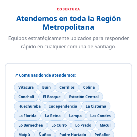
COBERTURA
Atendemos en toda la Región
Metropolitana
Equipos estratégicamente ubicados para responder
rápido en cualquier comuna de Santiago.
📍 Comunas donde atendemos:
Vitacura
Buin
Cerrillos
Colina
Conchalí
El Bosque
Estación Central
Huechuraba
Independencia
La Cisterna
La Florida
La Reina
Lampa
Las Condes
Lo Barnechea
Lo Curro
Lo Prado
Macul
Maipú
Ñuñoa
Padre Hurtado
Peñaflor