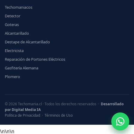
Techomaniacos
Detector
Goteras
Alcantarillado
Destape de Alcantarillado
Electricista
Reparación de Portones Eléctricos
Gasfitería Alemana
Plomero
© 2026 Techomania.cl · Todos los derechos reservados ·
Desarrollado
por Digital Media IA
Política de Privacidad
·
Términos de Uso
What
\n
\n
\n