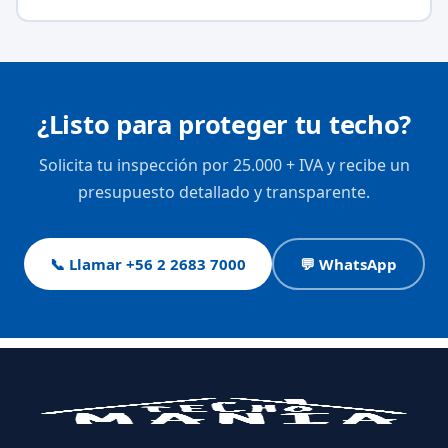
¿Listo para proteger tu techo?
Solicita tu inspección por 25.000 + IVA y recibe un
presupuesto detallado y transparente.
📞 Llamar +56 2 2683 7000
💬 WhatsApp