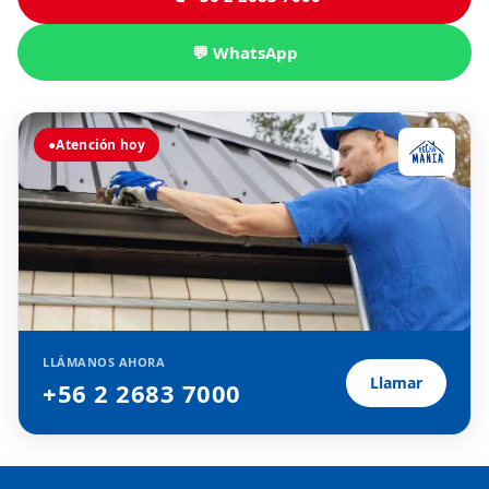
💬 WhatsApp
●
Atención hoy
LLÁMANOS AHORA
Llamar
+56 2 2683 7000