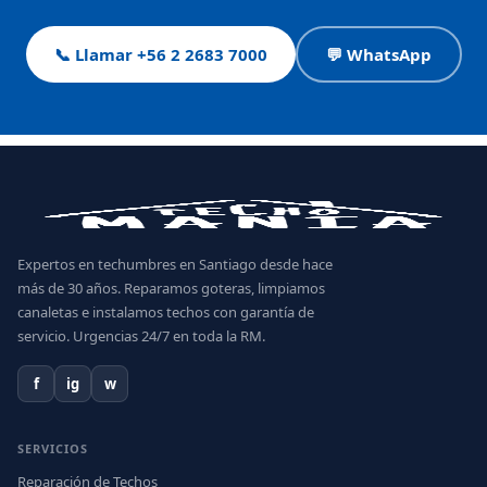
📞 Llamar +56 2 2683 7000
💬 WhatsApp
Expertos en techumbres en Santiago desde hace
más de 30 años. Reparamos goteras, limpiamos
canaletas e instalamos techos con garantía de
servicio. Urgencias 24/7 en toda la RM.
f
ig
w
SERVICIOS
Reparación de Techos