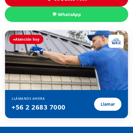
💬 WhatsApp
●
Atención hoy
LLÁMANOS AHORA
Llamar
+56 2 2683 7000