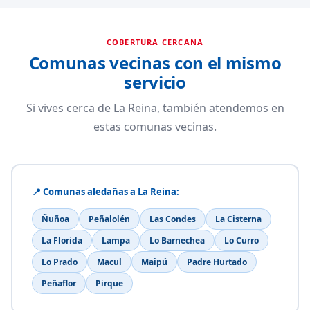
COBERTURA CERCANA
Comunas vecinas con el mismo
servicio
Si vives cerca de La Reina, también atendemos en
estas comunas vecinas.
📍 Comunas aledañas a La Reina:
Ñuñoa
Peñalolén
Las Condes
La Cisterna
La Florida
Lampa
Lo Barnechea
Lo Curro
Lo Prado
Macul
Maipú
Padre Hurtado
Peñaflor
Pirque