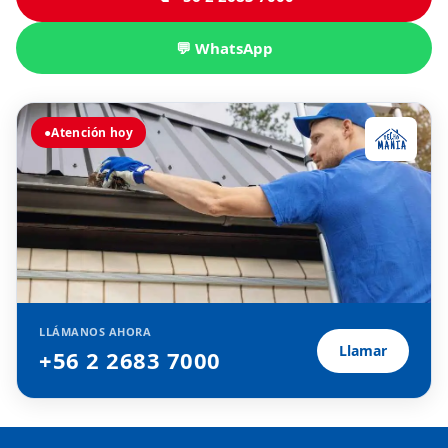
💬 WhatsApp
●
Atención hoy
LLÁMANOS AHORA
Llamar
+56 2 2683 7000