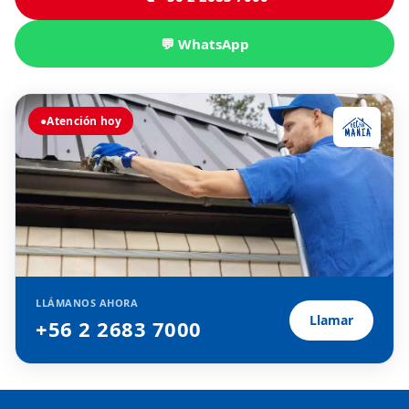
💬 WhatsApp
●
Atención hoy
LLÁMANOS AHORA
Llamar
+56 2 2683 7000