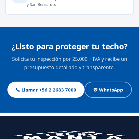
y San Bernardo.
¿Listo para proteger tu techo?
Solicita tu inspección por 25.000 + IVA y recibe un
presupuesto detallado y transparente.
📞 Llamar +56 2 2683 7000
💬 WhatsApp