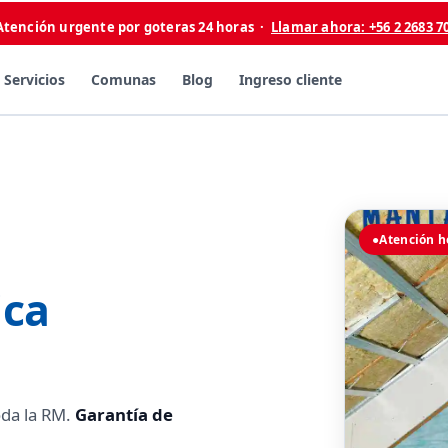
Atención urgente por goteras 24 horas ·
Llamar ahora: +56 2 2683 7
Servicios
Comunas
Blog
Ingreso cliente
a
●
Atención h
ica
oda la RM.
Garantía de