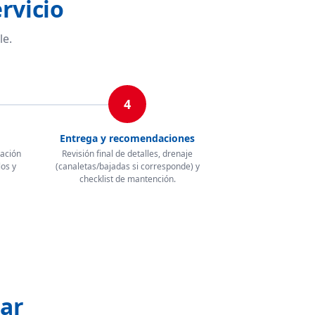
rvicio
le.
4
Entrega y recomendaciones
lación
Revisión final de detalles, drenaje
los y
(canaletas/bajadas si corresponde) y
checklist de mantención.
zar