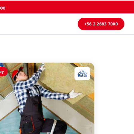
000
+56 2 2683 7000
oy