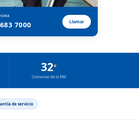
HORA
Llamar
2683 7000
32
+
Comunas de la RM
rantía de servicio