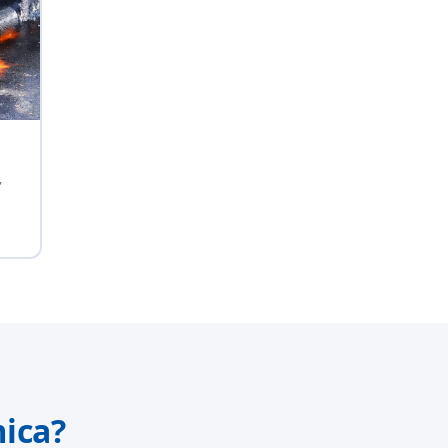
,
ica?