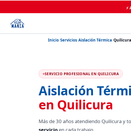
⚡ 
Inicio
/
Servicios
/
Aislación Térmica
/
Quilicur
SERVICIO PROFESIONAL EN QUILICURA
Aislación Térm
en Quilicura
Más de 30 años atendiendo Quilicura y t
servicio
en cada trabajo.