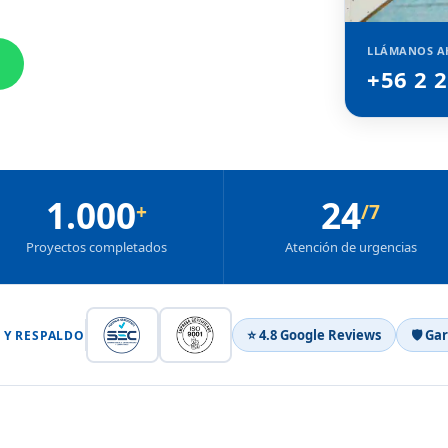
LLÁMANOS A
+56 2 
1.000
24
+
/7
Proyectos completados
Atención de urgencias
⭐ 4.8 Google Reviews
🛡 Ga
 Y RESPALDO