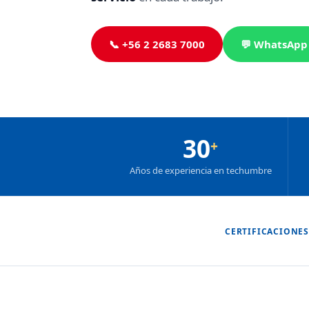
📞 +56 2 2683 7000
💬 WhatsApp
30
+
Años de experiencia en techumbre
CERTIFICACIONES