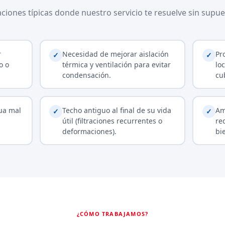
aciones típicas donde nuestro servicio te resuelve sin supue
r
Necesidad de mejorar aislación
Pr
✓
✓
o o
térmica y ventilación para evitar
lo
condensación.
cu
ua mal
Techo antiguo al final de su vida
Am
✓
✓
útil (filtraciones recurrentes o
re
deformaciones).
bi
¿CÓMO TRABAJAMOS?