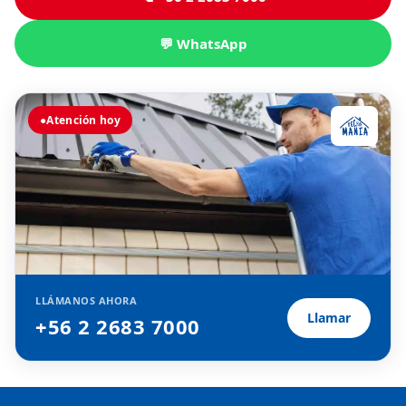
💬 WhatsApp
●
Atención hoy
LLÁMANOS AHORA
Llamar
+56 2 2683 7000