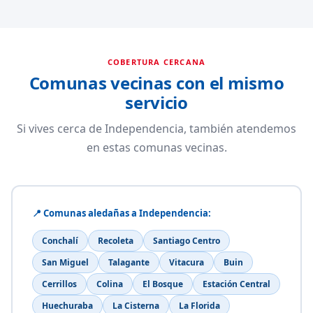
COBERTURA CERCANA
Comunas vecinas con el mismo
servicio
Si vives cerca de Independencia, también atendemos
en estas comunas vecinas.
📍 Comunas aledañas a Independencia:
Conchalí
Recoleta
Santiago Centro
San Miguel
Talagante
Vitacura
Buin
Cerrillos
Colina
El Bosque
Estación Central
Huechuraba
La Cisterna
La Florida