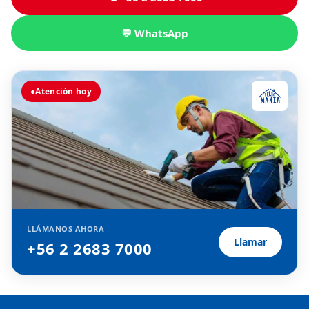
💬 WhatsApp
●
Atención hoy
LLÁMANOS AHORA
Llamar
+56 2 2683 7000