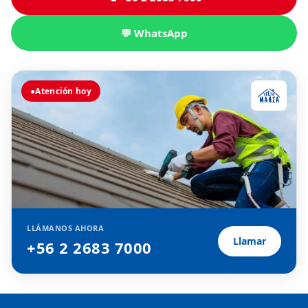
💬 WhatsApp
●
Atención hoy
LLÁMANOS AHORA
Llamar
+56 2 2683 7000