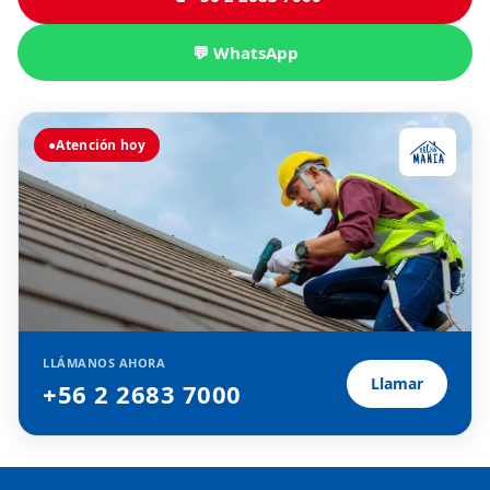
💬 WhatsApp
●
Atención hoy
LLÁMANOS AHORA
Llamar
+56 2 2683 7000