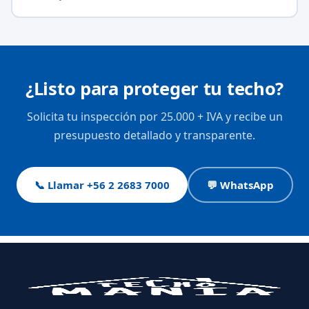
¿Listo para proteger tu techo?
Solicita tu inspección por 25.000 + IVA y recibe un
presupuesto detallado y transparente.
📞 Llamar +56 2 2683 7000
💬 WhatsApp