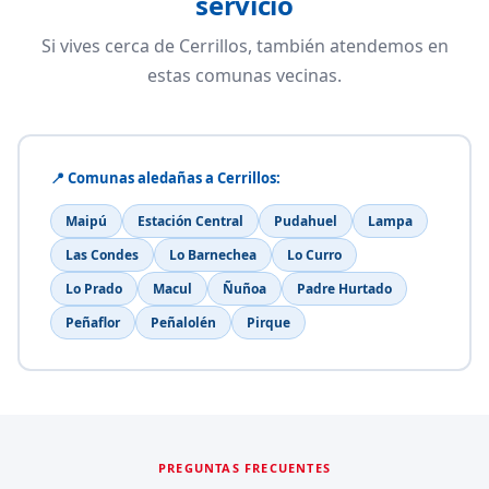
servicio
Si vives cerca de Cerrillos, también atendemos en
estas comunas vecinas.
📍 Comunas aledañas a Cerrillos:
Maipú
Estación Central
Pudahuel
Lampa
Las Condes
Lo Barnechea
Lo Curro
Lo Prado
Macul
Ñuñoa
Padre Hurtado
Peñaflor
Peñalolén
Pirque
PREGUNTAS FRECUENTES