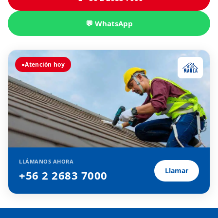
💬 WhatsApp
●
Atención hoy
LLÁMANOS AHORA
Llamar
+56 2 2683 7000