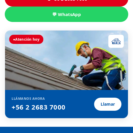
💬 WhatsApp
●
Atención hoy
LLÁMANOS AHORA
Llamar
+56 2 2683 7000