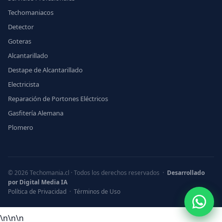
Techomaniacos
Detector
Goteras
Alcantarillado
Destape de Alcantarillado
Electricista
Reparación de Portones Eléctricos
Gasfitería Alemana
Plomero
© 2026 Techomania.cl · Todos los derechos reservados ·
Desarrollado
por Digital Media IA
Política de Privacidad
·
Términos de Uso
What
\n
\n
\n