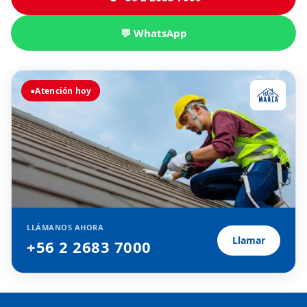
💬 WhatsApp
●
Atención hoy
LLÁMANOS AHORA
Llamar
+56 2 2683 7000