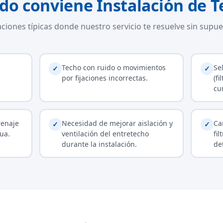
do conviene Instalación de T
aciones típicas donde nuestro servicio te resuelve sin supue
Techo con ruido o movimientos
Se
✓
✓
por fijaciones incorrectas.
(f
cu
renaje
Necesidad de mejorar aislación y
Ca
✓
✓
ua.
ventilación del entretecho
fil
durante la instalación.
de