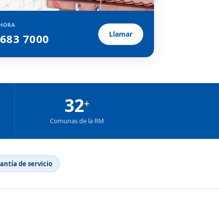
HORA
Llamar
2683 7000
32
+
Comunas de la RM
rantía de servicio