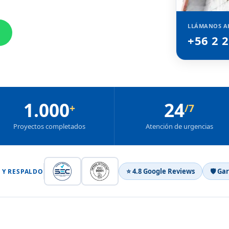
LLÁMANOS A
+56 2 
1.000
24
+
/7
Proyectos completados
Atención de urgencias
⭐ 4.8 Google Reviews
🛡 Ga
 Y RESPALDO