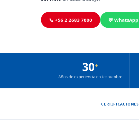
📞 +56 2 2683 7000
💬 WhatsApp
30
+
Años de experiencia en techumbre
CERTIFICACIONES