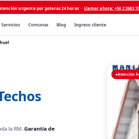
Atención urgente por goteras 24 horas ·
Llamar ahora: +56 2 2683 7
Servicios
Comunas
Blog
Ingreso cliente
huel
●
Atención h
 Techos
oda la RM.
Garantía de