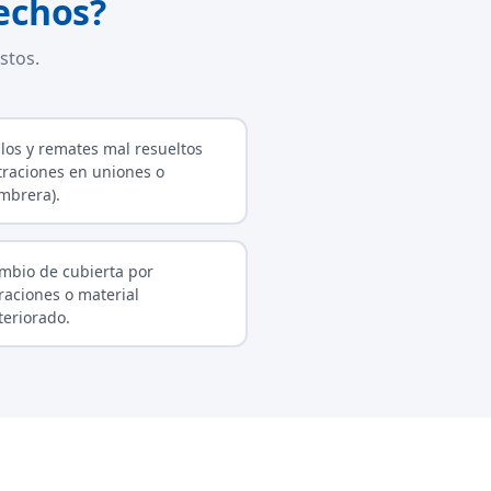
echos?
stos.
llos y remates mal resueltos
iltraciones en uniones o
mbrera).
mbio de cubierta por
traciones o material
teriorado.