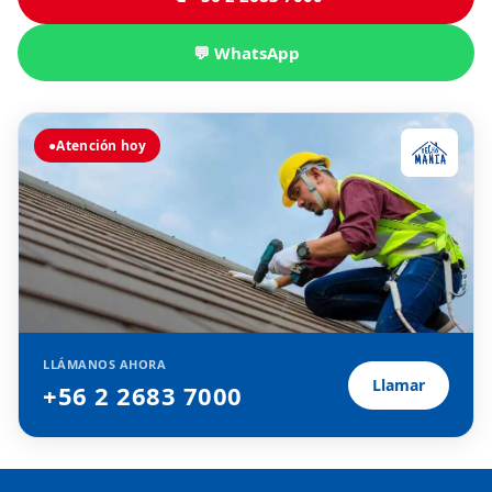
💬 WhatsApp
●
Atención hoy
LLÁMANOS AHORA
Llamar
+56 2 2683 7000