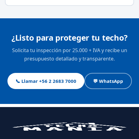
¿Listo para proteger tu techo?
Solicita tu inspección por 25.000 + IVA y recibe un
presupuesto detallado y transparente.
📞 Llamar +56 2 2683 7000
💬 WhatsApp