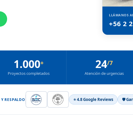
LLÁMANOS A
+56 2 
1.000
24
+
/7
Proyectos completados
Atención de urgencias
⭐ 4.8 Google Reviews
🛡 Ga
 Y RESPALDO