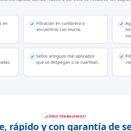
s en
Filtración en cumbrera o
Ag
✓
✓
encuentros con muros.
tor
su
Sellos antiguos mal aplicados
Fi
✓
✓
jadas
que se despegan o se cuartean.
co
¿CÓMO TRABAJAMOS?
e, rápido y con garantía de se