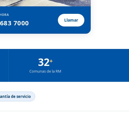
HORA
Llamar
2683 7000
32
+
Comunas de la RM
rantía de servicio