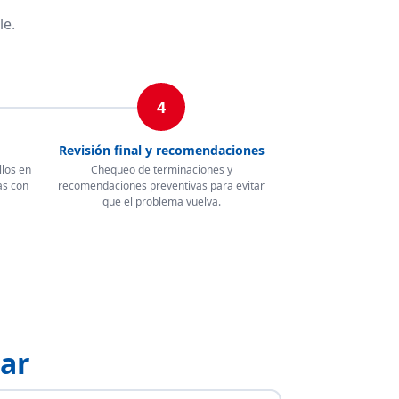
le.
4
Revisión final y recomendaciones
llos en
Chequeo de terminaciones y
as con
recomendaciones preventivas para evitar
que el problema vuelva.
zar