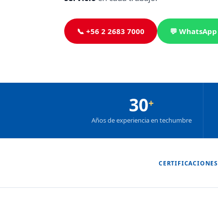
📞 +56 2 2683 7000
💬 WhatsApp
30
+
Años de experiencia en techumbre
CERTIFICACIONES