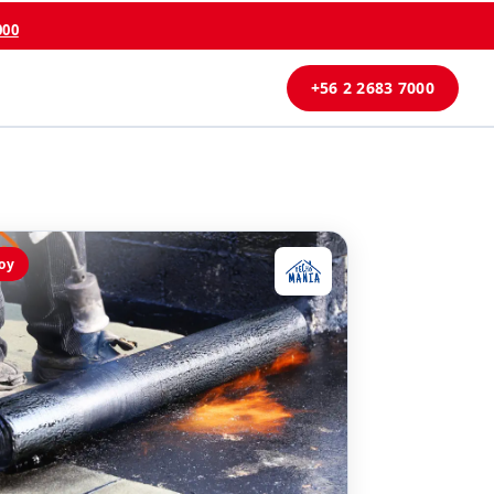
000
+56 2 2683 7000
oy