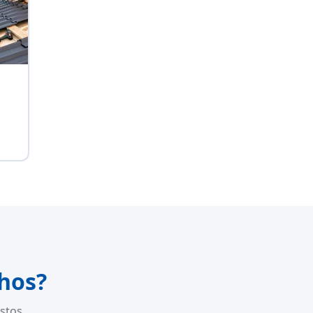
hos?
stos.