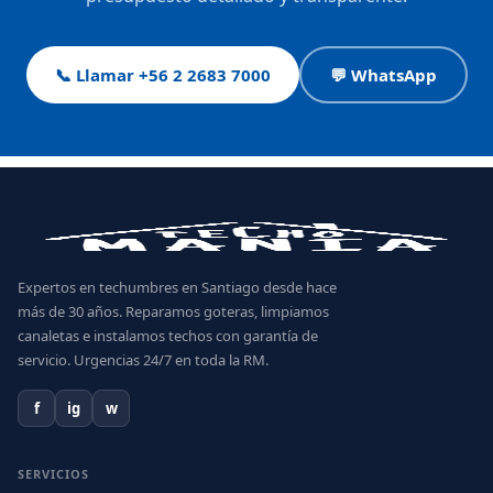
📞 Llamar +56 2 2683 7000
💬 WhatsApp
Expertos en techumbres en Santiago desde hace
más de 30 años. Reparamos goteras, limpiamos
canaletas e instalamos techos con garantía de
servicio. Urgencias 24/7 en toda la RM.
f
ig
w
SERVICIOS