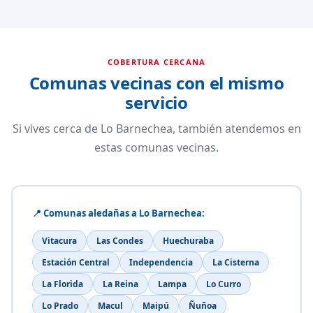
COBERTURA CERCANA
Comunas vecinas con el mismo
servicio
Si vives cerca de Lo Barnechea, también atendemos en
estas comunas vecinas.
📍 Comunas aledañas a Lo Barnechea:
Vitacura
Las Condes
Huechuraba
Estación Central
Independencia
La Cisterna
La Florida
La Reina
Lampa
Lo Curro
Lo Prado
Macul
Maipú
Ñuñoa