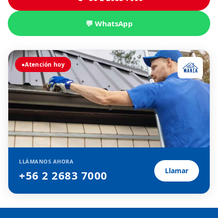
💬 WhatsApp
●
Atención hoy
LLÁMANOS AHORA
Llamar
+56 2 2683 7000