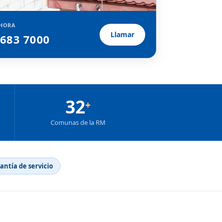
HORA
Llamar
2683 7000
32
+
Comunas de la RM
rantía de servicio