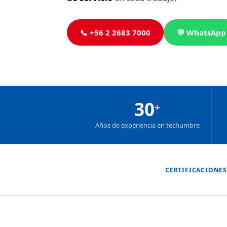
📞 +56 2 2683 7000
💬 WhatsApp
30
+
Años de experiencia en techumbre
CERTIFICACIONES