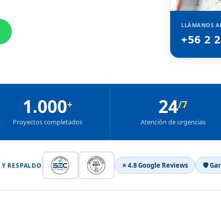
LLÁMANOS A
+56 2 
1.000
24
+
/7
Proyectos completados
Atención de urgencias
⭐ 4.8 Google Reviews
🛡 Ga
 Y RESPALDO