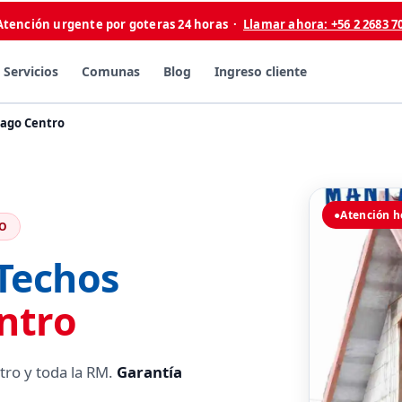
Atención urgente por goteras 24 horas ·
Llamar ahora: +56 2 2683 7
Servicios
Comunas
Blog
Ingreso cliente
iago Centro
●
Atención h
RO
 Techos
ntro
tro y toda la RM.
Garantía