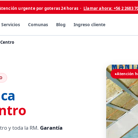
Atención urgente por goteras 24 horas ·
Llamar ahora: +56 2 2683 7
Servicios
Comunas
Blog
Ingreso cliente
 Centro
●
Atención h
RO
ica
ntro
tro y toda la RM.
Garantía