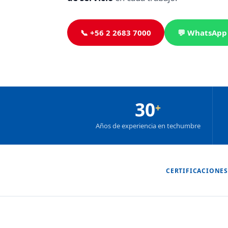
📞 +56 2 2683 7000
💬 WhatsApp
30
+
Años de experiencia en techumbre
CERTIFICACIONES