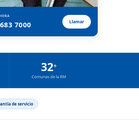
HORA
Llamar
2683 7000
32
+
Comunas de la RM
rantía de servicio