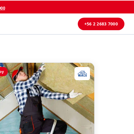
000
+56 2 2683 7000
oy