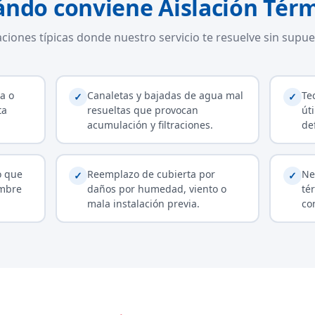
ándo conviene Aislación Térm
aciones típicas donde nuestro servicio te resuelve sin supue
a o
Canaletas y bajadas de agua mal
Te
✓
✓
ta
resueltas que provocan
úti
acumulación y filtraciones.
de
o que
Reemplazo de cubierta por
Ne
✓
✓
umbre
daños por humedad, viento o
té
mala instalación previa.
co