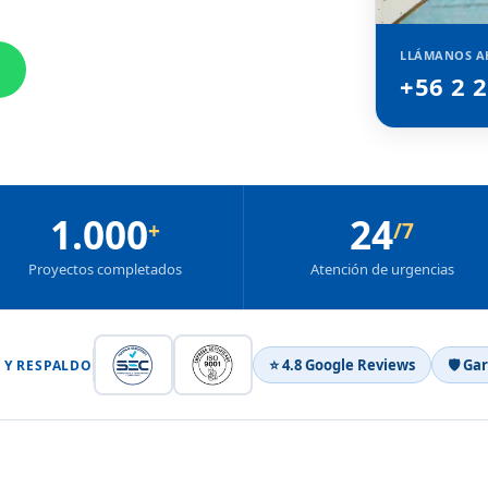
LLÁMANOS A
+56 2 
1.000
24
+
/7
Proyectos completados
Atención de urgencias
⭐ 4.8 Google Reviews
🛡 Ga
 Y RESPALDO