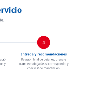
rvicio
le.
4
Entrega y recomendaciones
lación
Revisión final de detalles, drenaje
los y
(canaletas/bajadas si corresponde) y
checklist de mantención.