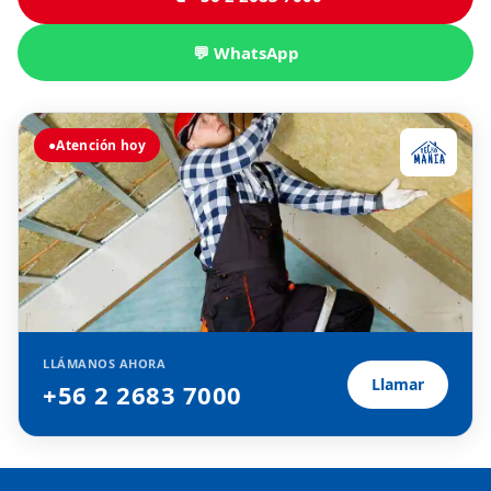
💬 WhatsApp
●
Atención hoy
LLÁMANOS AHORA
Llamar
+56 2 2683 7000