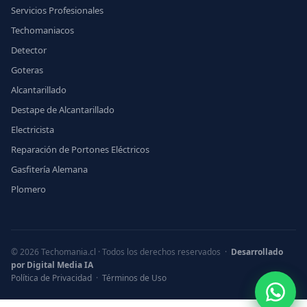
Servicios Profesionales
Techomaniacos
Detector
Goteras
Alcantarillado
Destape de Alcantarillado
Electricista
Reparación de Portones Eléctricos
Gasfitería Alemana
Plomero
© 2026 Techomania.cl · Todos los derechos reservados ·
Desarrollado
por Digital Media IA
Política de Privacidad
·
Términos de Uso
What