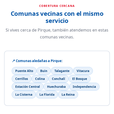
COBERTURA CERCANA
Comunas vecinas con el mismo
servicio
Si vives cerca de Pirque, también atendemos en estas
comunas vecinas.
📍 Comunas aledañas a Pirque:
Puente Alto
Buin
Talagante
Vitacura
Cerrillos
Colina
Conchalí
El Bosque
Estación Central
Huechuraba
Independencia
La Cisterna
La Florida
La Reina