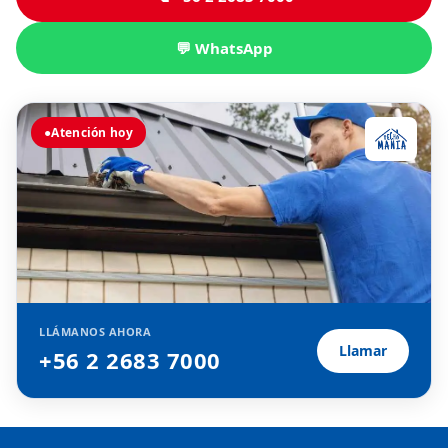
💬 WhatsApp
●
Atención hoy
LLÁMANOS AHORA
Llamar
+56 2 2683 7000