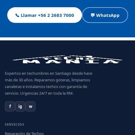
📞 Llamar +56 2 2683 7000
💬 WhatsApp
Expertos en techumbres en Santiago desde hace
más de 30 años. Reparamos goteras, limpiamos
canaletas e instalamos techos con garantía de
servicio. Urgencias 24/7 en toda la RM.
f
ig
w
SERVICIOS
Reparación de Techos