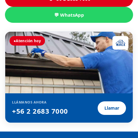
💬 WhatsApp
●
Atención hoy
LLÁMANOS AHORA
Llamar
+56 2 2683 7000