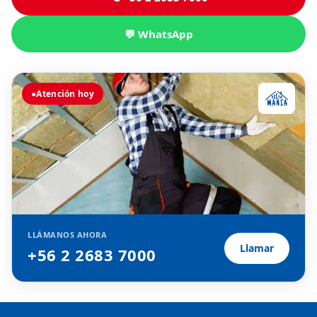
💬 WhatsApp
●
Atención hoy
LLÁMANOS AHORA
Llamar
+56 2 2683 7000