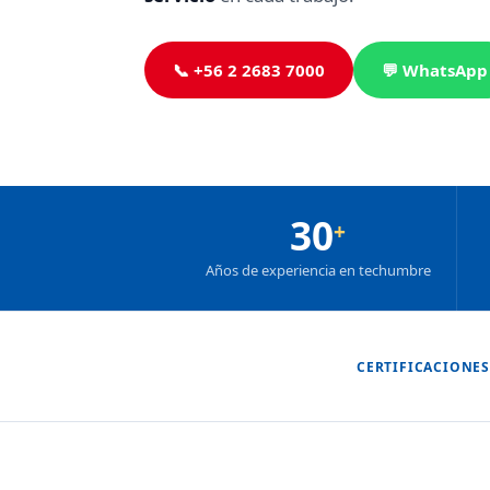
📞 +56 2 2683 7000
💬 WhatsApp
30
+
Años de experiencia en techumbre
CERTIFICACIONES