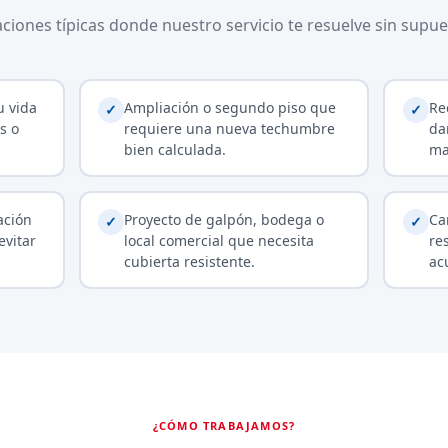
aciones típicas donde nuestro servicio te resuelve sin supue
u vida
Ampliación o segundo piso que
Re
✓
✓
s o
requiere una nueva techumbre
da
bien calculada.
ma
ación
Proyecto de galpón, bodega o
Ca
✓
✓
evitar
local comercial que necesita
re
cubierta resistente.
ac
¿CÓMO TRABAJAMOS?