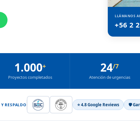
LLÁMANOS A
+56 2 
1.000
24
+
/7
Proyectos completados
Atención de urgencias
⭐ 4.8 Google Reviews
🛡 Ga
 Y RESPALDO