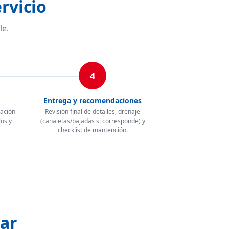
rvicio
le.
4
Entrega y recomendaciones
lación
Revisión final de detalles, drenaje
los y
(canaletas/bajadas si corresponde) y
checklist de mantención.
zar