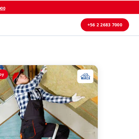
000
+56 2 2683 7000
oy