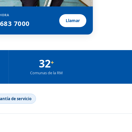
HORA
Llamar
2683 7000
32
+
Comunas de la RM
rantía de servicio