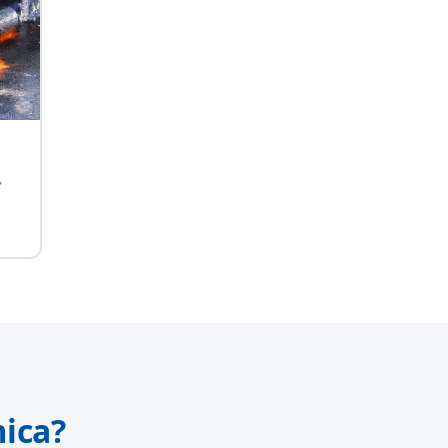
,
ica?