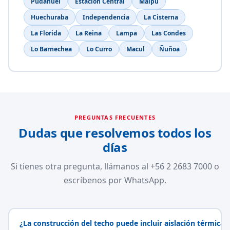
Pudahuel
Estación Central
Maipú
Huechuraba
Independencia
La Cisterna
La Florida
La Reina
Lampa
Las Condes
Lo Barnechea
Lo Curro
Macul
Ñuñoa
PREGUNTAS FRECUENTES
Dudas que resolvemos todos los
días
Si tienes otra pregunta, llámanos al +56 2 2683 7000 o
escríbenos por WhatsApp.
¿La construcción del techo puede incluir aislación térmica?