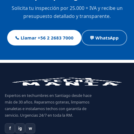
Solicita tu inspección por 25.000 + IVA y recibe un
presupuesto detallado y transparente.
📞 Llamar +56 2 2683 7000
💬 WhatsApp
Expertos en techumbres en Santiago desde hace
más de 30 años. Reparamos goteras, limpiamos
canaletas e instalamos techos con garantía de
servicio. Urgencias 24/7 en toda la RM.
f
ig
w