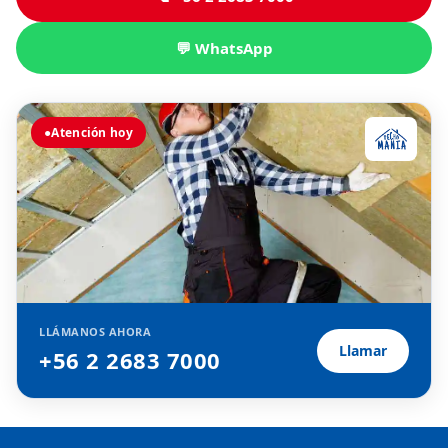
💬 WhatsApp
●
Atención hoy
LLÁMANOS AHORA
Llamar
+56 2 2683 7000