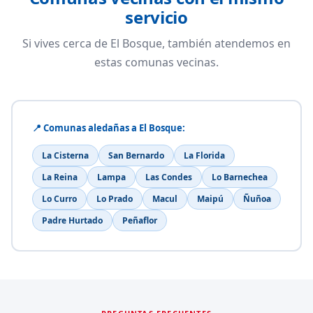
servicio
Si vives cerca de El Bosque, también atendemos en
estas comunas vecinas.
📍 Comunas aledañas a El Bosque:
La Cisterna
San Bernardo
La Florida
La Reina
Lampa
Las Condes
Lo Barnechea
Lo Curro
Lo Prado
Macul
Maipú
Ñuñoa
Padre Hurtado
Peñaflor