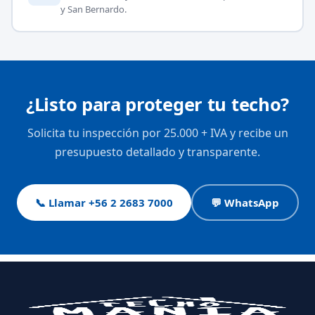
y San Bernardo.
¿Listo para proteger tu techo?
Solicita tu inspección por 25.000 + IVA y recibe un
presupuesto detallado y transparente.
📞 Llamar +56 2 2683 7000
💬 WhatsApp