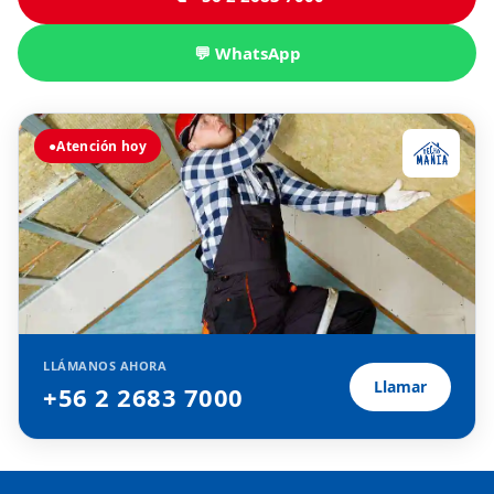
💬 WhatsApp
●
Atención hoy
LLÁMANOS AHORA
Llamar
+56 2 2683 7000