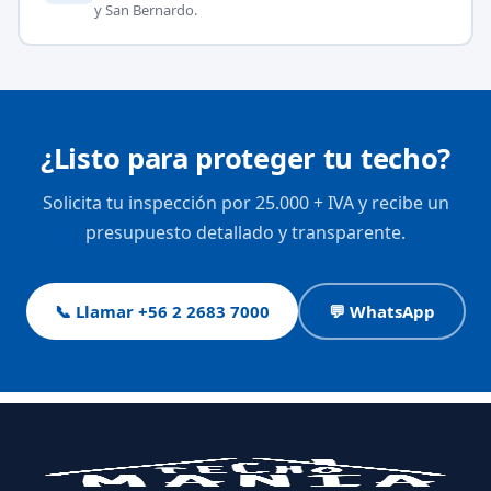
y San Bernardo.
¿Listo para proteger tu techo?
Solicita tu inspección por 25.000 + IVA y recibe un
presupuesto detallado y transparente.
📞 Llamar +56 2 2683 7000
💬 WhatsApp