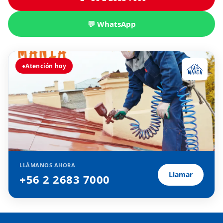
💬 WhatsApp
●
Atención hoy
LLÁMANOS AHORA
Llamar
+56 2 2683 7000