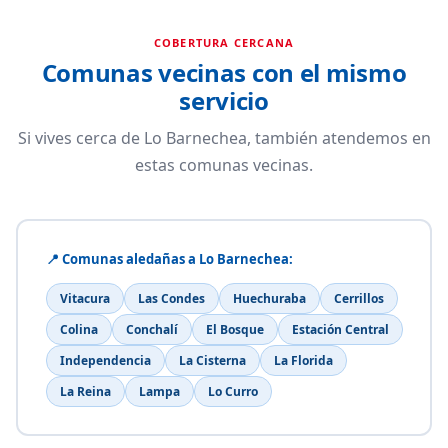
COBERTURA CERCANA
Comunas vecinas con el mismo
servicio
Si vives cerca de Lo Barnechea, también atendemos en
estas comunas vecinas.
📍 Comunas aledañas a Lo Barnechea:
Vitacura
Las Condes
Huechuraba
Cerrillos
Colina
Conchalí
El Bosque
Estación Central
Independencia
La Cisterna
La Florida
La Reina
Lampa
Lo Curro