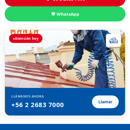
💬 WhatsApp
●
Atención hoy
LLÁMANOS AHORA
Llamar
+56 2 2683 7000