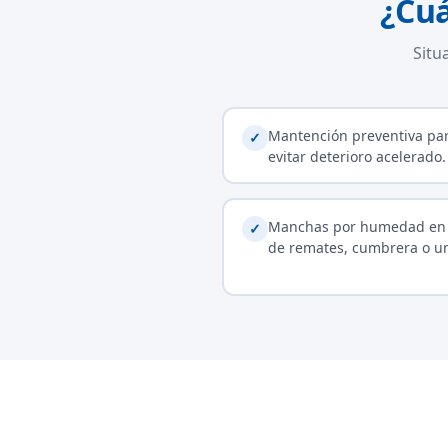
¿Cuá
Situ
Mantención preventiva pa
✓
evitar deterioro acelerado.
Manchas por humedad en
✓
de remates, cumbrera o u