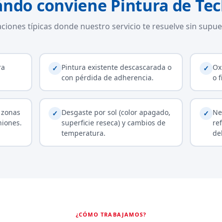
ndo conviene Pintura de Te
aciones típicas donde nuestro servicio te resuelve sin supue
ra
Pintura existente descascarada o
Ox
✓
✓
con pérdida de adherencia.
o 
 zonas
Desgaste por sol (color apagado,
Ne
✓
✓
niones.
superficie reseca) y cambios de
re
temperatura.
de
¿CÓMO TRABAJAMOS?