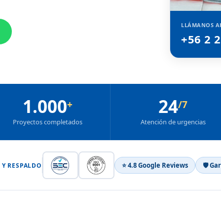
LLÁMANOS A
+56 2 
1.000
24
+
/7
Proyectos completados
Atención de urgencias
⭐ 4.8 Google Reviews
🛡 Ga
 Y RESPALDO