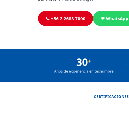
📞 +56 2 2683 7000
💬 WhatsApp
30
+
Años de experiencia en techumbre
CERTIFICACIONES