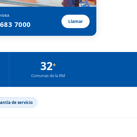
HORA
Llamar
2683 7000
32
+
Comunas de la RM
rantía de servicio