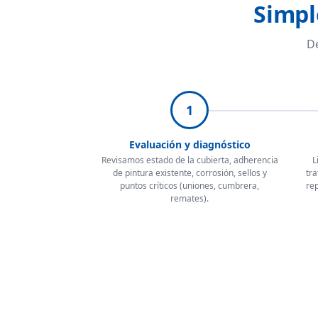
Simpl
De
1
Evaluación y diagnóstico
Revisamos estado de la cubierta, adherencia
L
de pintura existente, corrosión, sellos y
tra
puntos críticos (uniones, cumbrera,
rep
remates).