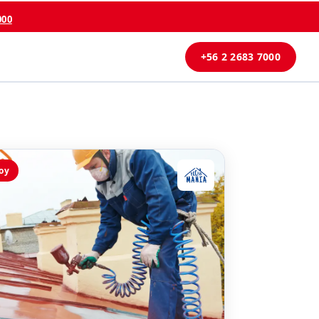
000
+56 2 2683 7000
oy