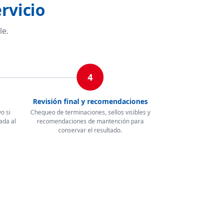
rvicio
le.
4
Revisión final y recomendaciones
o si
Chequeo de terminaciones, sellos visibles y
ada al
recomendaciones de mantención para
conservar el resultado.