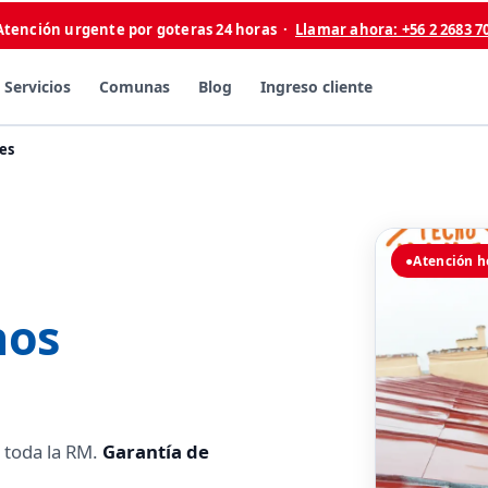
Atención urgente por goteras 24 horas ·
Llamar ahora: +56 2 2683 7
Servicios
Comunas
Blog
Ingreso cliente
es
●
Atención h
hos
 toda la RM.
Garantía de