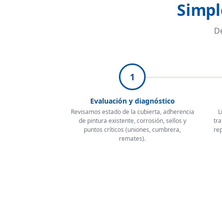
Simpl
De
1
Evaluación y diagnóstico
Revisamos estado de la cubierta, adherencia
L
de pintura existente, corrosión, sellos y
tra
puntos críticos (uniones, cumbrera,
rep
remates).