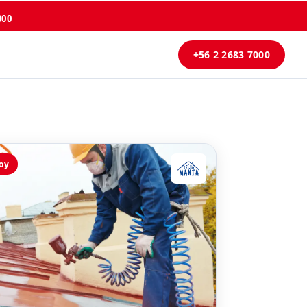
000
+56 2 2683 7000
oy