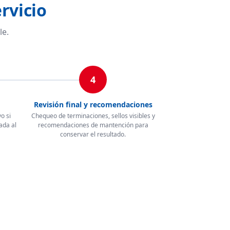
rvicio
le.
4
Revisión final y recomendaciones
o si
Chequeo de terminaciones, sellos visibles y
ada al
recomendaciones de mantención para
conservar el resultado.