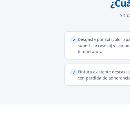
¿Cuá
Situ
Desgaste por sol (color ap
✓
superficie reseca) y cambi
temperatura.
Pintura existente descasca
✓
con pérdida de adherencia