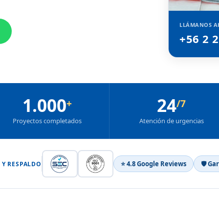
LLÁMANOS A
+56 2 
1.000
24
+
/7
Proyectos completados
Atención de urgencias
⭐ 4.8 Google Reviews
🛡 Ga
 Y RESPALDO