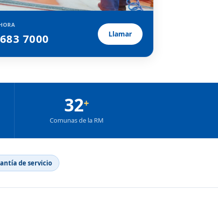
HORA
Llamar
2683 7000
32
+
Comunas de la RM
rantía de servicio