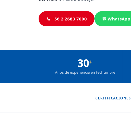
📞 +56 2 2683 7000
💬 WhatsApp
30
+
Años de experiencia en techumbre
CERTIFICACIONES