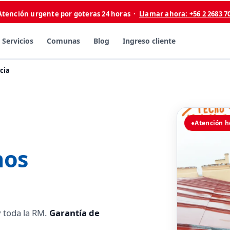
Atención urgente por goteras 24 horas ·
Llamar ahora: +56 2 2683 7
Servicios
Comunas
Blog
Ingreso cliente
cia
●
Atención h
hos
 toda la RM.
Garantía de