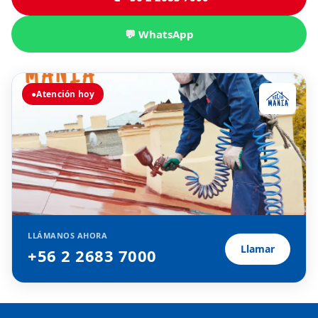
💬 WhatsApp
●
Atención hoy
LLÁMANOS AHORA
Llamar
+56 2 2683 7000