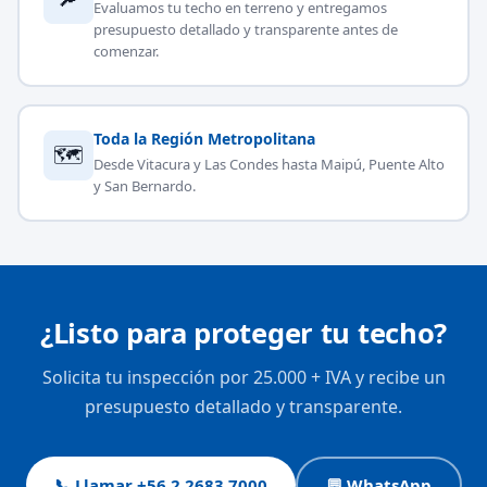
Evaluamos tu techo en terreno y entregamos
presupuesto detallado y transparente antes de
comenzar.
Toda la Región Metropolitana
🗺
Desde Vitacura y Las Condes hasta Maipú, Puente Alto
y San Bernardo.
¿Listo para proteger tu techo?
Solicita tu inspección por 25.000 + IVA y recibe un
presupuesto detallado y transparente.
📞 Llamar +56 2 2683 7000
💬 WhatsApp