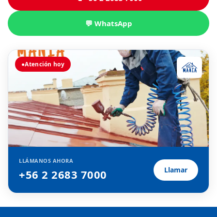
💬 WhatsApp
●
Atención hoy
LLÁMANOS AHORA
Llamar
+56 2 2683 7000