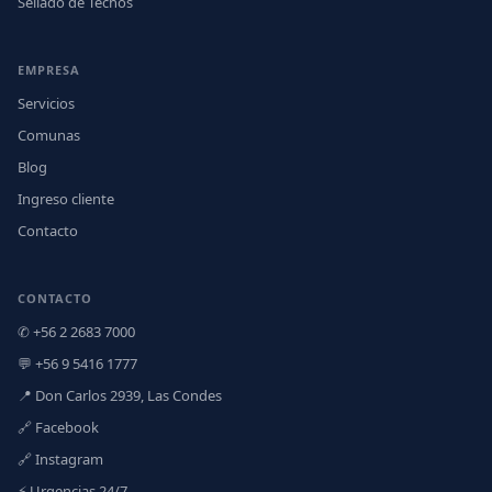
Sellado de Techos
EMPRESA
Servicios
Comunas
Blog
Ingreso cliente
Contacto
CONTACTO
✆ +56 2 2683 7000
💬 +56 9 5416 1777
📍 Don Carlos 2939, Las Condes
🔗 Facebook
🔗 Instagram
⚡ Urgencias 24/7