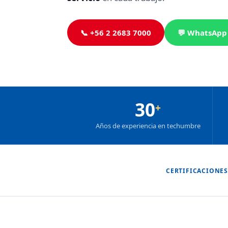
📞 +56 2 2683 7000
💬 WhatsApp
30
+
Años de experiencia en techumbre
CERTIFICACIONES