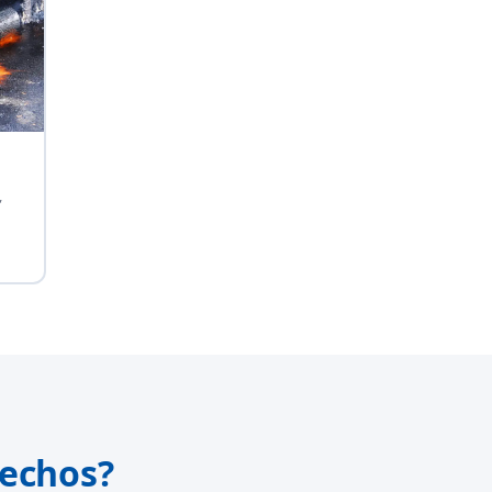
,
echos?