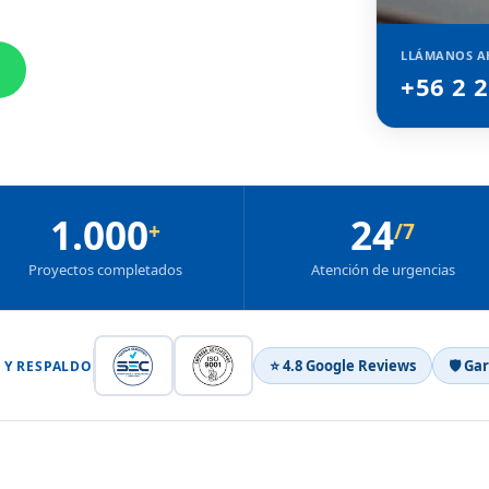
LLÁMANOS A
+56 2 
1.000
24
+
/7
Proyectos completados
Atención de urgencias
⭐ 4.8 Google Reviews
🛡 Ga
 Y RESPALDO