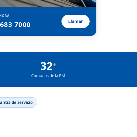
HORA
Llamar
2683 7000
32
+
Comunas de la RM
rantía de servicio