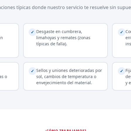
aciones típicas donde nuestro servicio te resuelve sin supue
Desgaste en cumbrera,
Co
✓
✓
an
limahoyas y remates (zonas
en
típicas de falla).
ins
Sellos y uniones deterioradas por
Fi
✓
✓
as o
sol, cambios de temperatura o
de
envejecimiento del material.
y 
¿CÓMO TRABAJAMOS?