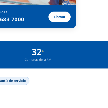
HORA
Llamar
2683 7000
32
+
Comunas de la RM
rantía de servicio