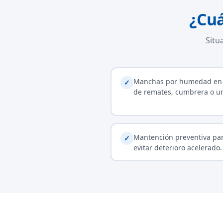
¿Cuá
Situ
Manchas por humedad en
✓
de remates, cumbrera o u
Mantención preventiva pa
✓
evitar deterioro acelerado.