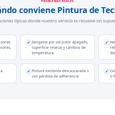
PROBLEMAS REALES
ndo conviene Pintura de Te
aciones típicas donde nuestro servicio te resuelve sin supue
 zonas
Desgaste por sol (color apagado,
Ne
✓
✓
niones.
superficie reseca) y cambios de
re
temperatura.
de
ra
Pintura existente descascarada o
Ox
✓
✓
con pérdida de adherencia.
o 