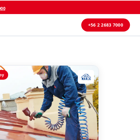
000
+56 2 2683 7000
oy