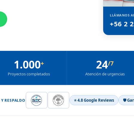
LLÁMANOS A
+56 2 
1.000
24
+
/7
Proyectos completados
Atención de urgencias
⭐ 4.8 Google Reviews
🛡 Ga
 Y RESPALDO