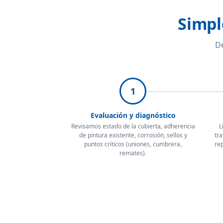
Simpl
De
1
Evaluación y diagnóstico
Revisamos estado de la cubierta, adherencia
L
de pintura existente, corrosión, sellos y
tra
puntos críticos (uniones, cumbrera,
rep
remates).