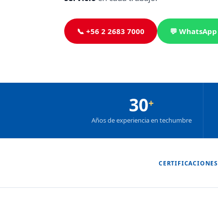
📞 +56 2 2683 7000
💬 WhatsApp
30
+
Años de experiencia en techumbre
CERTIFICACIONES