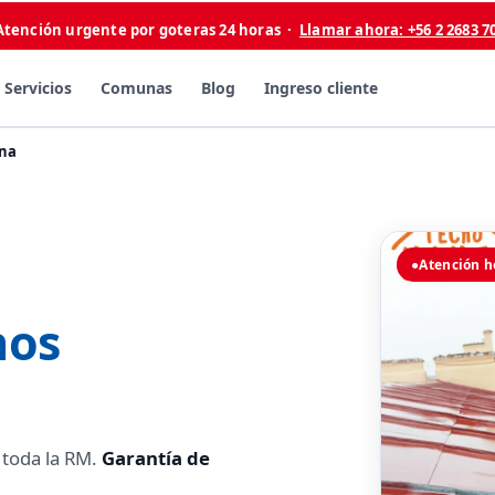
Atención urgente por goteras 24 horas ·
Llamar ahora: +56 2 2683 7
Servicios
Comunas
Blog
Ingreso cliente
rna
●
Atención h
hos
 toda la RM.
Garantía de