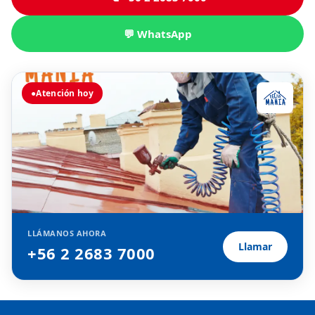
💬 WhatsApp
●
Atención hoy
LLÁMANOS AHORA
Llamar
+56 2 2683 7000